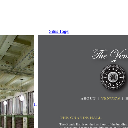
an Menarik dengan Grafis dan Fitur Bonus
gkan dengan grafis menarik. Selain itu, platform ini juga dikenal d
memenangkan hadiah besar.
kalau dipakai benar buildnya
Situs Togel
. Tips manajemen waktu penting b
nya terasa sampai late rekomendasinya
Togel
. Game online tanpa komunit
Related Links
 rtp slot tertinggi yang tersedia. Dengan bantuan rtp live, mereka da
bih strategis dan efektif. Maka,
slot rtp tertinggi
hari ini adalah pilihan
muncul sebagai jawaban tepat untuk menikmati hiburan digital tanpa be
rategi Memilih Angka Di Togel Online Popu
erutama ketika
Togel Online
menawarkan analisis angka keluaran terbaru
menguntungkan.
in, dan salah satu topik hangat selalu berhubungan dengan
rahejasviv
penasaran setiap harinya.
The Grande Hall is on the first floor of the building 
level parking. Accomodating 200 seated or 300 cockt