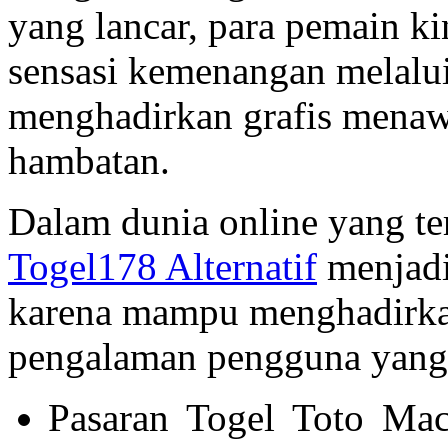
yang lancar, para pemain k
sensasi kemenangan melalu
menghadirkan grafis menawa
hambatan.
Dalam dunia online yang t
Togel178 Alternatif
menjadi
karena mampu menghadirkan 
pengalaman pengguna yang l
Pasaran Togel Toto Mac