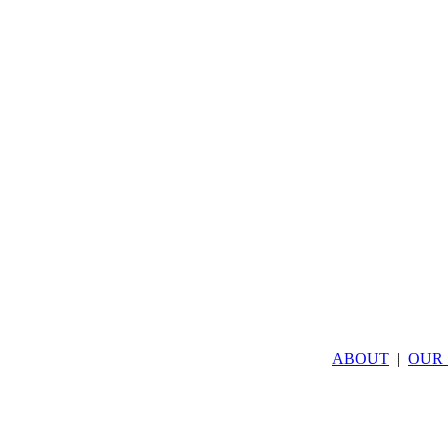
ABOUT
|
OUR 