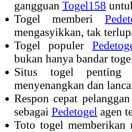
gangguan
Togel158
untuk
Togel memberi
Pedet
mengasyikkan, tak terlup
Togel populer
Pedetog
bukan hanya bandar togel
Situs togel pentin
menyenangkan dan lancar 
Respon cepat pelanggan
sebagai
Pedetogel
agen te
Toto togel memberikan 