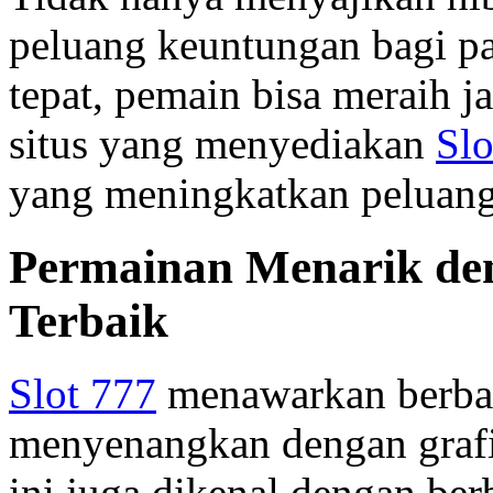
peluang keuntungan bagi pa
tepat, pemain bisa meraih ja
situs yang menyediakan
Slo
yang meningkatkan peluan
Permainan Menarik den
Terbaik
Slot 777
menawarkan berbag
menyenangkan dengan grafis
ini juga dikenal dengan ber