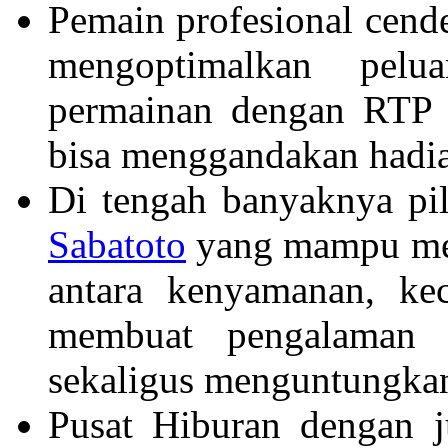
Pemain profesional cen
mengoptimalkan pelu
permainan dengan RTP t
bisa menggandakan hadi
Di tengah banyaknya pil
Sabatoto
yang mampu men
antara kenyamanan, ke
membuat pengalaman 
sekaligus menguntungkan
Pusat Hiburan dengan j