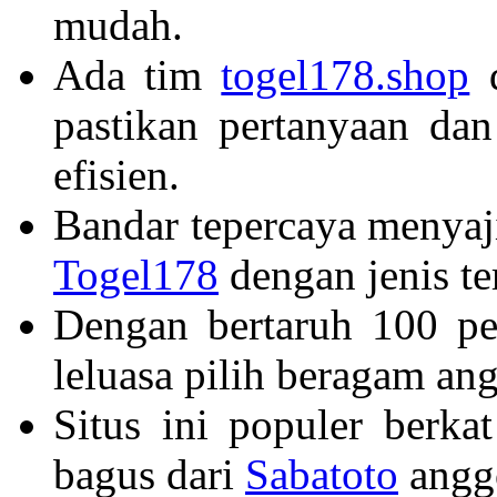
mudah.
Ada tim
togel178.shop
d
pastikan pertanyaan dan
efisien.
Bandar tepercaya menyaji
Togel178
dengan jenis te
Dengan bertaruh 100 p
leluasa pilih beragam an
Situs ini populer berka
bagus dari
Sabatoto
anggo