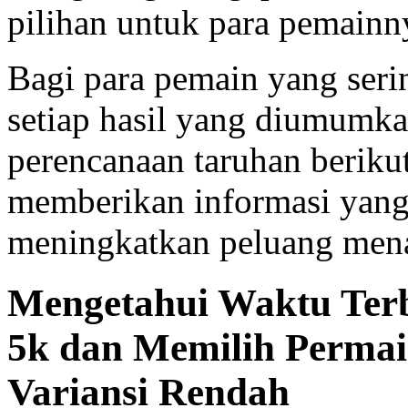
pilihan untuk para pemainn
Bagi para pemain yang ser
setiap hasil yang diumumka
perencanaan taruhan berik
memberikan informasi yang
meningkatkan peluang men
Mengetahui Waktu Terb
5k dan Memilih Permai
Variansi Rendah