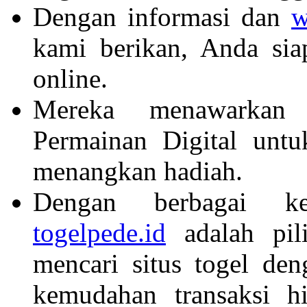
Dengan informasi dan
w
kami berikan, Anda sia
online.
Mereka menawarkan 
Permainan Digital unt
menangkan hadiah.
Dengan berbagai ke
togelpede.id
adalah pil
mencari situs togel den
kemudahan transaksi h