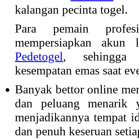
kalangan pecinta togel.
Para pemain profes
mempersiapkan akun 
Pedetogel
, sehingga 
kesempatan emas saat eve
Banyak bettor online mer
dan peluang menarik 
menjadikannya tempat i
dan penuh keseruan setiap