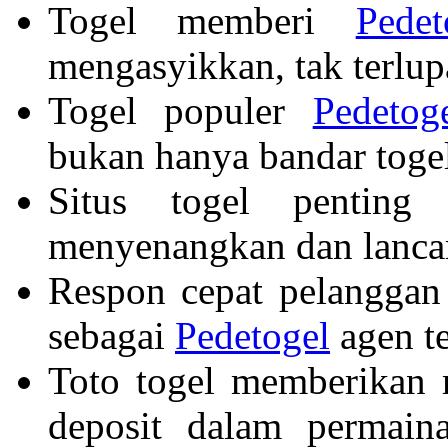
Togel memberi
Pedet
mengasyikkan, tak terlup
Togel populer
Pedetog
bukan hanya bandar togel
Situs togel pentin
menyenangkan dan lancar 
Respon cepat pelanggan
sebagai
Pedetogel
agen te
Toto togel memberikan 
deposit dalam permai