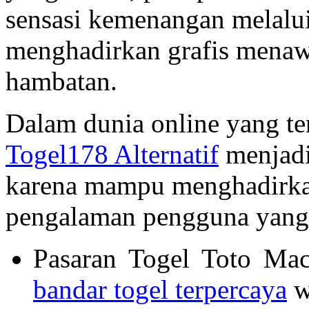
sensasi kemenangan melalu
menghadirkan grafis menawa
hambatan.
Dalam dunia online yang t
Togel178 Alternatif
menjadi
karena mampu menghadirkan 
pengalaman pengguna yang l
Pasaran Togel Toto Mac
bandar togel terpercaya
w