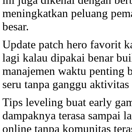
meningkatkan peluang pem
besar.
Update patch hero favorit k
lagi kalau dipakai benar bu
manajemen waktu penting bu
seru tanpa ganggu aktivitas 
Tips leveling buat early ga
dampaknya terasa sampai l
online tanpa komunitas teras