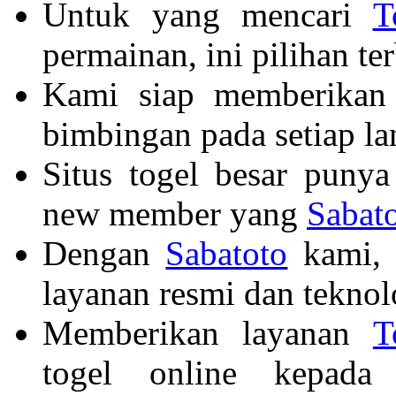
Untuk yang mencari
T
permainan, ini pilihan t
Kami siap memberikan
bimbingan pada setiap l
Situs togel besar puny
new member yang
Sabat
Dengan
Sabatoto
kami, 
layanan resmi dan teknol
Memberikan layanan
T
togel online kepada