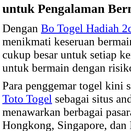
untuk Pengalaman Ber
Dengan
Bo Togel Hadiah 2
menikmati keseruan bermain
cukup besar untuk setiap ke
untuk bermain dengan risiko
Para penggemar togel kini
Toto Togel
sebagai situs and
menawarkan berbagai pasara
Hongkong, Singapore, dan