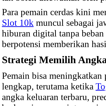
Para pemain cerdas kini men
Slot 10k
muncul sebagai ja
hiburan digital tanpa beban
berpotensi memberikan hasil
Strategi Memilih Angka
Pemain bisa meningkatkan 
lengkap, terutama ketika
To
angka keluaran terbaru, pre