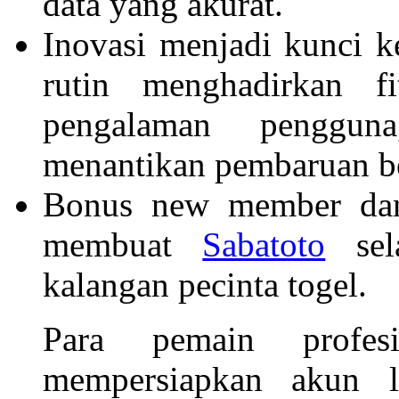
data yang akurat.
Inovasi menjadi kunci 
rutin menghadirkan f
pengalaman penggun
menantikan pembaruan be
Bonus new member dan
membuat
Sabatoto
sela
kalangan pecinta togel.
Para pemain profes
mempersiapkan akun 