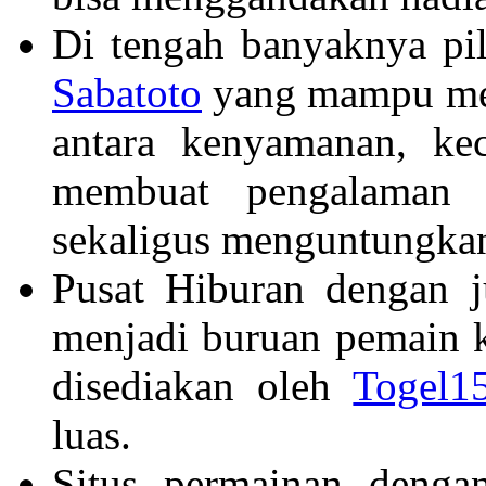
Di tengah banyaknya pil
Sabatoto
yang mampu men
antara kenyamanan, ke
membuat pengalaman 
sekaligus menguntungkan
Pusat Hiburan dengan j
menjadi buruan pemain 
disediakan oleh
Togel1
luas.
Situs permainan dengan