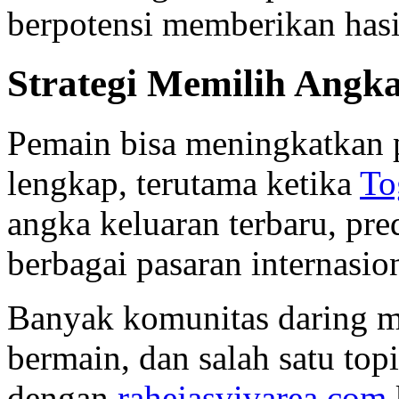
berpotensi memberikan hasil
Strategi Memilih Angka
Pemain bisa meningkatkan 
lengkap, terutama ketika
To
angka keluaran terbaru, pre
berbagai pasaran internasi
Banyak komunitas daring m
bermain, dan salah satu top
dengan
rahejasvivarea.com