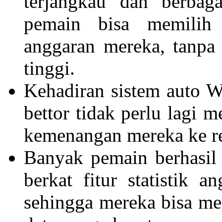
terjangkau dan berbaga
pemain bisa memilih
anggaran mereka, tanpa
tinggi.
Kehadiran sistem auto 
bettor tidak perlu lagi 
kemenangan mereka ke r
Banyak pemain berhasil
berkat fitur statistik 
sehingga mereka bisa m