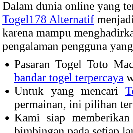
Dalam dunia online yang t
Togel178 Alternatif
menjadi
karena mampu menghadirkan 
pengalaman pengguna yang l
Pasaran Togel Toto Mac
bandar togel terpercaya
w
Untuk yang mencari
T
permainan, ini pilihan t
Kami siap memberikan
bimbingan pada setiap l