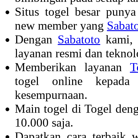
Situs togel besar puny
new member yang
Sabat
Dengan
Sabatoto
kami, 
layanan resmi dan teknol
Memberikan layanan
T
togel online kepada
kesempurnaan.
Main togel di Togel den
10.000 saja.
Dapatkan cara terbaik