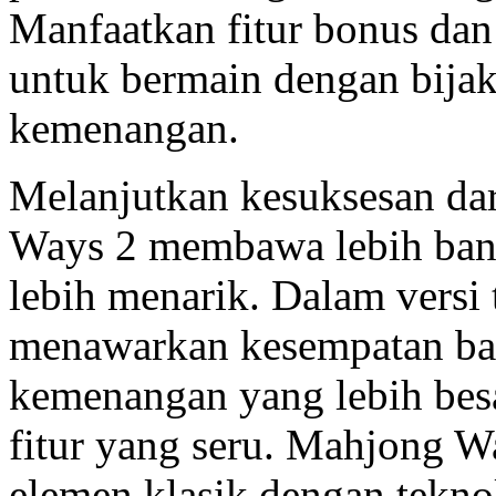
Manfaatkan fitur bonus dan 
untuk bermain dengan bija
kemenangan.
Melanjutkan kesuksesan da
Ways 2 membawa lebih bany
lebih menarik. Dalam versi 
menawarkan kesempatan ba
kemenangan yang lebih bes
fitur yang seru. Mahjong 
elemen klasik dengan tekno