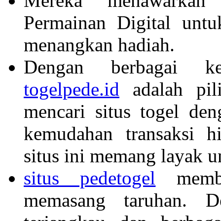
Mereka menawarkan 
Permainan Digital unt
menangkan hadiah.
Dengan berbagai ke
togelpede.id
adalah pil
mencari situs togel den
kemudahan transaksi h
situs ini memang layak u
situs pedetogel
member
memasang taruhan. D