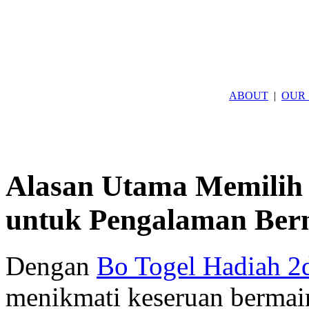
ABOUT
|
OUR 
Alasan Utama Memilih 
untuk Pengalaman Ber
Dengan
Bo Togel Hadiah 2
menikmati keseruan bermain