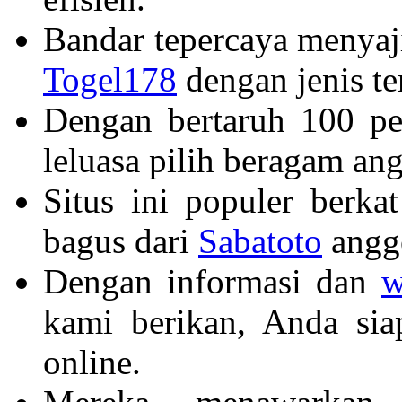
Bandar tepercaya menyaji
Togel178
dengan jenis te
Dengan bertaruh 100 p
leluasa pilih beragam an
Situs ini populer berka
bagus dari
Sabatoto
anggo
Dengan informasi dan
w
kami berikan, Anda sia
online.